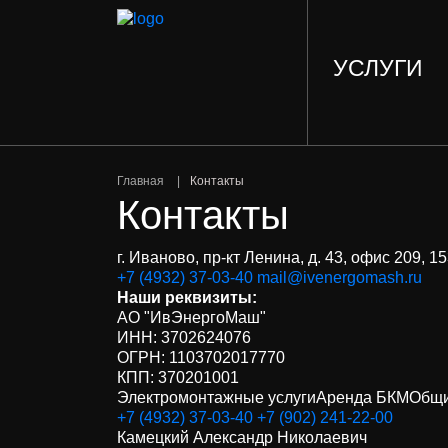
УСЛУГИ
Главная
Контакты
Контакты
г. Иваново
,
пр-кт Ленина, д. 43, офис 209,
15
+7 (4932) 37-03-40
mail@ivenergomash.ru
Наши реквизиты:
АО "
ИвЭнергоМаш
"
ИНН: 3702624076
ОГРН: 1103702017770
КПП: 370201001
Электромонтажные услуги
Аренда БКМ
Общи
+7 (4932) 37-03-40
+7 (902) 241-22-00
Камецкий Александр Николаевич